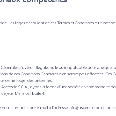
ibunaux compétents
elge. Les litiges découlant de ces Termes et Conditions d’utilisatio
énérales s’avérait illégale, nulle ou inapplicable pour quelque rai
tions de ces Conditions Générales n’en seront pas affectées. Ces Co
concerne l’objet des présentes.
e Ascencio S.C.A., ayant la forme d’une société en commandite par a
enue Jean Mermoz 1 boîte 4.
 nous contacter par e-mail à l’adresse info@ascencio.be ou par c