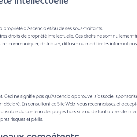
té intellectuelle
la propriété d’Ascencio et/ou de ses sous-traitants.
tres droits de propriété intellectuelle. Ces droits ne sont nullemen
uire, communiquer, distribuer, diffuser ou modifier les information
net. Ceci ne signifie pas qu’Ascencio approuve, s’associe, sponsorise
ent déclaré. En consultant ce Site Web vous reconnaissez et accept
esponsable du contenu des pages hors site ou de tout autre site intern
pres risques et périls.