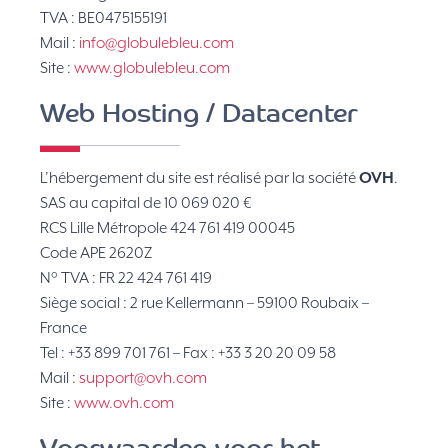
TVA : BE0475155191
Mail :
info@globulebleu.com
Site :
www.globulebleu.com
Web Hosting / Datacenter
L’hébergement du site est réalisé par la société
OVH
.
SAS au capital de 10 069 020 €
RCS Lille Métropole 424 761 419 00045
Code APE 2620Z
N° TVA : FR 22 424 761 419
Siège social : 2 rue Kellermann – 59100 Roubaix –
France
Tel : +33 899 701 761 – Fax : +33 3 20 20 09 58
Mail :
support@ovh.com
Site :
www.ovh.com