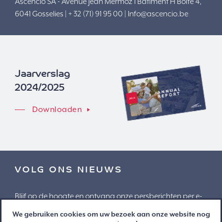
Ascencio SA - Avenue Jean Mermoz 1 Bâtiment H Boîte 4,
6041 Gosselies | + 32 (71) 91 95 00 |
Info@ascencio.be
Jaarverslag
2024/2025
Downloaden
VOLG ONS NIEUWS
Blijf op de hoogte en ontvang onze persberichten per e-
mail
We gebruiken cookies om uw bezoek aan onze website nog